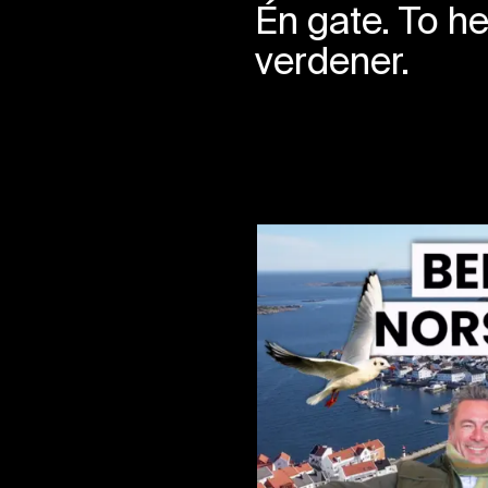
Én gate. To hel
verdener.